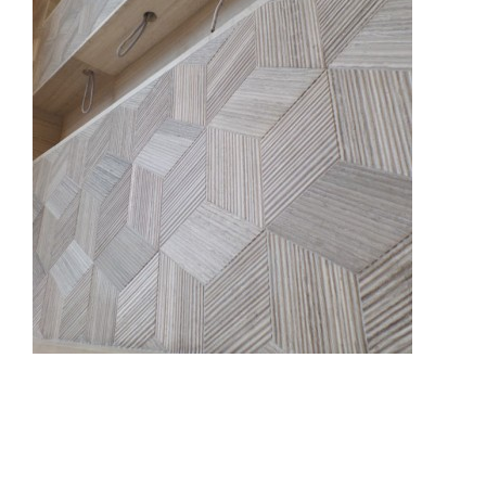
Trattamenti
Ristrutturazioni edili
Portfolio
Galleria
Contatti