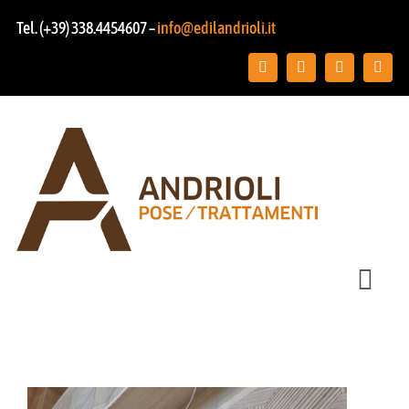
Salta
Tel. (+39) 338.4454607 –
info@edilandrioli.it
al
contenuto
Toggl
Navig
Chi siamo
Posa pavimenti