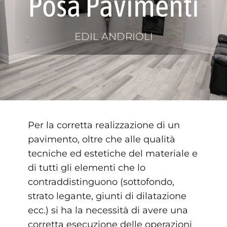
Posa Pavimenti
Trattamenti
EDIL ANDRIOLI
Ristrutturazioni edili
Portfolio
Per la corretta realizzazione di un
Galleria
pavimento, oltre che alle qualità
tecniche ed estetiche del materiale e
Contatti
di tutti gli elementi che lo
contraddistinguono (sottofondo,
strato legante, giunti di dilatazione
ecc.) si ha la necessità di avere una
corretta esecuzione delle operazioni