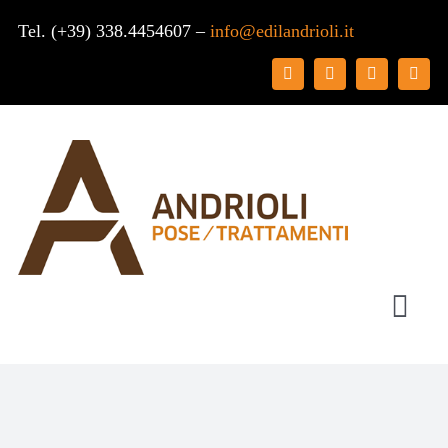
Salta
Tel. (+39) 338.4454607 –
info@edilandrioli.it
al
contenuto
Togg
Navi
Chi siamo
Posa pavimenti