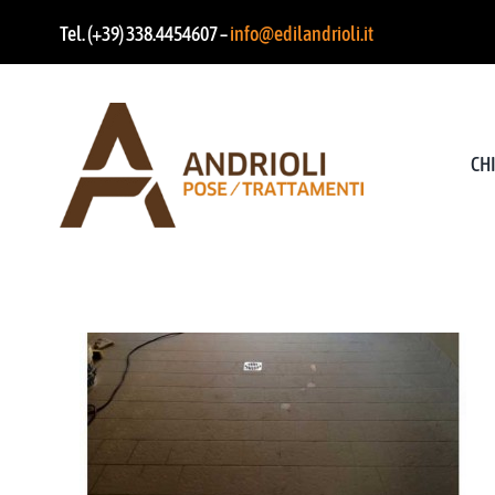
Salta
Tel. (+39) 338.4454607 –
info@edilandrioli.it
al
contenuto
CH