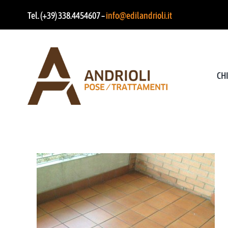
Salta
Tel. (+39) 338.4454607 –
info@edilandrioli.it
al
contenuto
CH