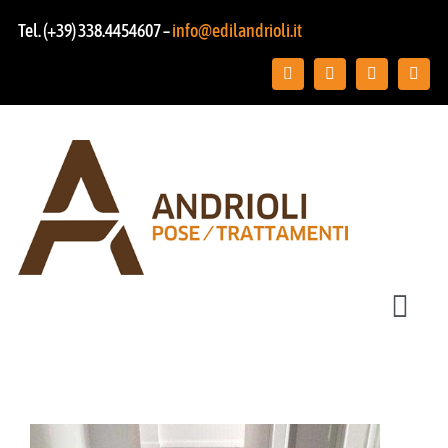
Salta
Tel. (+39) 338.4454607 –
info@edilandrioli.it
al
contenuto
Toggl
Navig
Chi siamo
Posa pavimenti