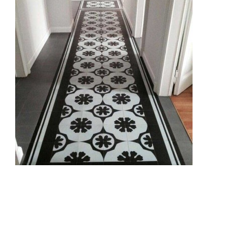
Trattamenti
Ristrutturazioni edili
Portfolio
Galleria
Contatti