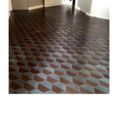
Trattamenti
Ristrutturazioni edili
Portfolio
Galleria
Contatti