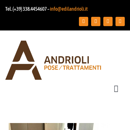
Salta
Tel. (+39) 338.4454607 –
info@edilandrioli.it
al
contenuto
Toggl
Navig
Chi siamo
Posa pavimenti