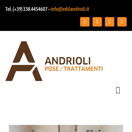
Salta
Tel. (+39) 338.4454607 –
info@edilandrioli.it
al
contenuto
Toggl
Navig
Chi siamo
Posa pavimenti