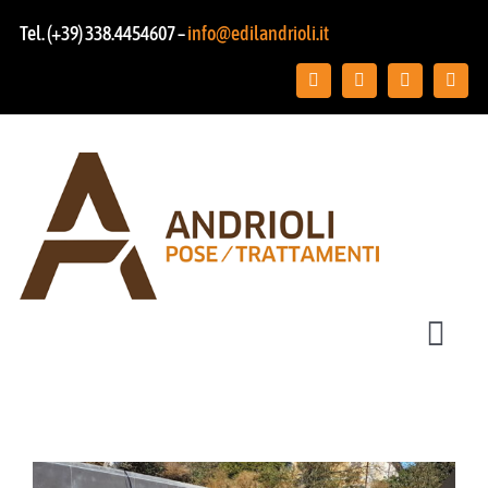
Salta
Tel. (+39) 338.4454607 –
info@edilandrioli.it
al
contenuto
Toggl
Navig
Chi siamo
Posa pavimenti