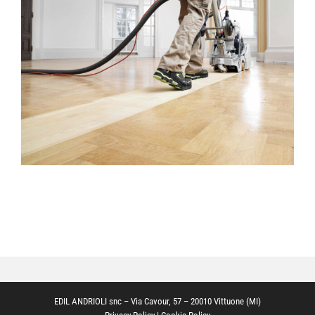
Trattamenti
Ristrutturazioni edili
Portfolio
Galleria
Contatti
EDIL ANDRIOLI snc – Via Cavour, 57 – 20010 Vittuone (MI)