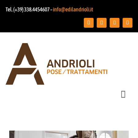
Salta
Tel. (+39) 338.4454607 –
info@edilandrioli.it
al
contenuto
Toggl
Navig
Chi siamo
Posa pavimenti