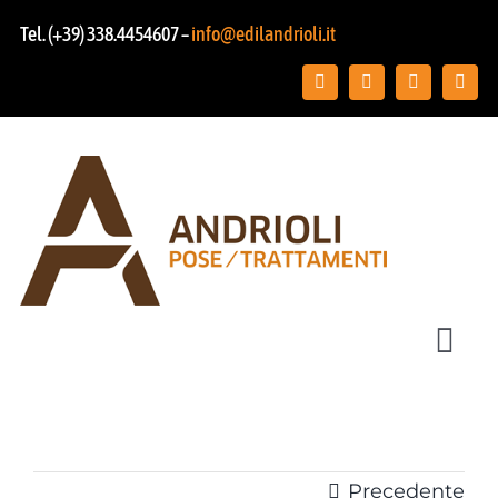
Salta
Tel. (+39) 338.4454607 –
info@edilandrioli.it
al
contenuto
Toggl
Navig
Chi siamo
Posa pavimenti
Precedente