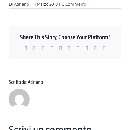
Di
Adriano
|
11 Marzo 2018
|
0 Commenti
Share This Story, Choose Your Platform!
Facebook
X
Reddit
LinkedIn
WhatsApp
Tumblr
Pinterest
Vk
Xing
Email
Scritto da:
Adriano
Scrivi un commento