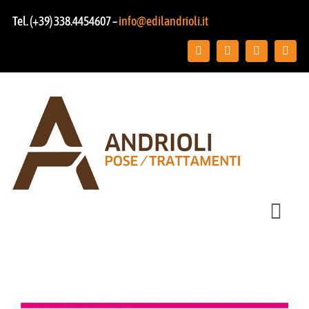
Salta
Tel. (+39) 338.4454607 –
info@edilandrioli.it
al
contenuto
Toggl
Navig
Chi siamo
Posa pavimenti