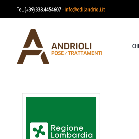
Salta
Tel. (+39) 338.4454607 –
info@edilandrioli.it
al
contenuto
CH