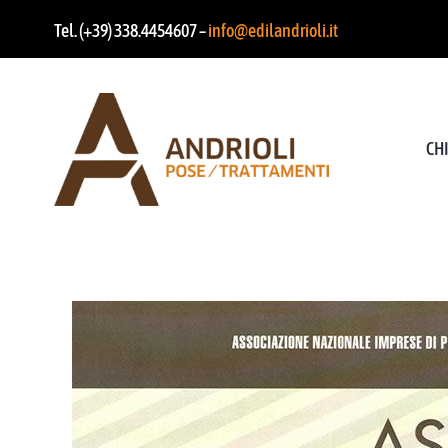
Salta
Tel. (+39) 338.4454607 –
info@edilandrioli.it
al
contenuto
CH