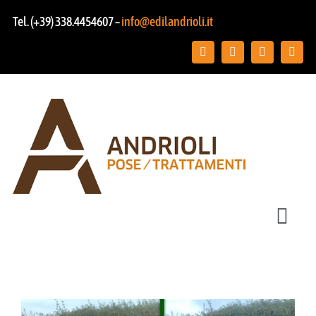
Salta
Tel. (+39) 338.4454607 –
info@edilandrioli.it
al
contenuto
Toggl
Navig
Chi siamo
Posa pavimenti